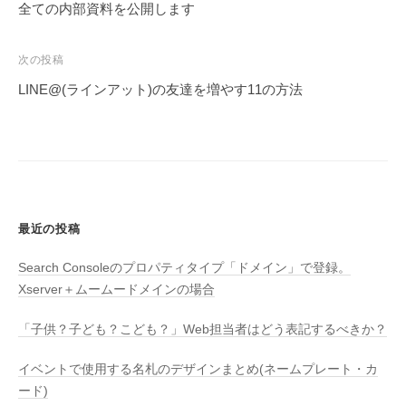
ナ
全ての内部資料を公開します
ビ
ゲ
次の投稿
ー
LINE@(ラインアット)の友達を増やす11の方法
シ
ョ
ン
最近の投稿
Search Consoleのプロパティタイプ「ドメイン」で登録。
Xserver＋ムームードメインの場合
「子供？子ども？こども？」Web担当者はどう表記するべきか？
イベントで使用する名札のデザインまとめ(ネームプレート・カ
ード)