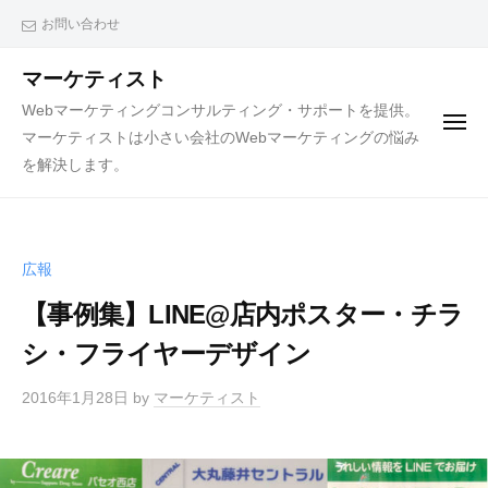
ュ
コ
ー
お問い合わせ
ン
テ
マーケティスト
ン
Webマーケティングコンサルティング・サポートを提供。
メ
ツ
マーケティストは小さい会社のWebマーケティングの悩み
ニ
ュ
へ
を解決します。
ー
ス
キ
ッ
広報
プ
【事例集】LINE@店内ポスター・チラ
シ・フライヤーデザイン
2016年1月28日
by
マーケティスト