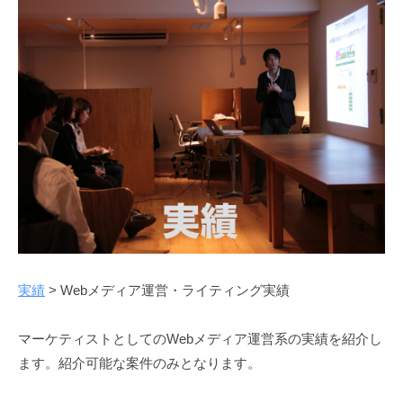
メ
デ
ィ
ア
運
営・
ラ
イ
テ
実績
> Webメディア運営・ライティング実績
ィ
マーケティストとしてのWebメディア運営系の実績を紹介し
ン
ます。紹介可能な案件のみとなります。
グ