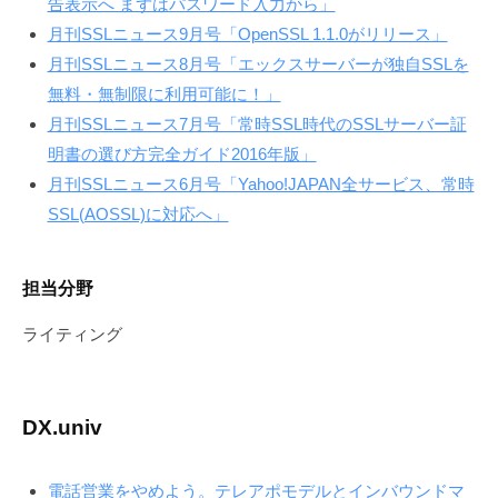
告表示へ まずはパスワード入力から」
月刊SSLニュース9月号「OpenSSL 1.1.0がリリース」
月刊SSLニュース8月号「エックスサーバーが独自SSLを
無料・無制限に利用可能に！」
月刊SSLニュース7月号「常時SSL時代のSSLサーバー証
明書の選び方完全ガイド2016年版」
月刊SSLニュース6月号「Yahoo!JAPAN全サービス、常時
SSL(AOSSL)に対応へ」
担当分野
ライティング
DX.univ
電話営業をやめよう。テレアポモデルとインバウンドマ