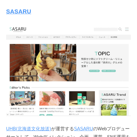
SASARU
UHB(北海道文化放送)
が運営する
SASARU
のWebプロデュー
サーとして、Webディレクション、企画、運営、SNS運用を