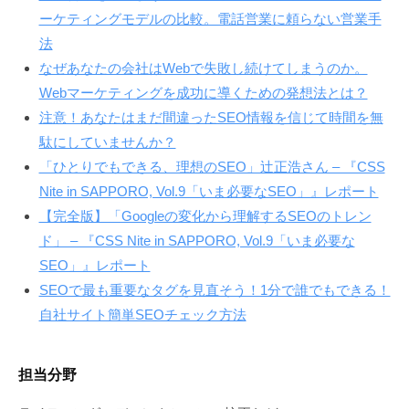
ーケティングモデルの比較。電話営業に頼らない営業手
法
なぜあなたの会社はWebで失敗し続けてしまうのか。
Webマーケティングを成功に導くための発想法とは？
注意！あなたはまだ間違ったSEO情報を信じて時間を無
駄にしていませんか？
「ひとりでもできる、理想のSEO」辻正浩さん – 『CSS
Nite in SAPPORO, Vol.9「いま必要なSEO」』レポート
【完全版】「Googleの変化から理解するSEOのトレン
ド」 – 『CSS Nite in SAPPORO, Vol.9「いま必要な
SEO」』レポート
SEOで最も重要なタグを見直そう！1分で誰でもできる！
自社サイト簡単SEOチェック方法
担当分野