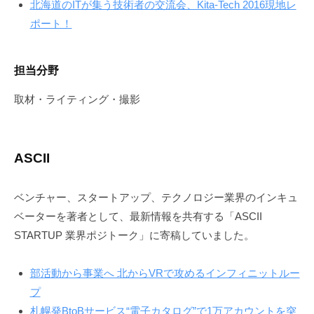
北海道のITが集う技術者の交流会、Kita-Tech 2016現地レ
ポート！
担当分野
取材・ライティング・撮影
ASCII
ベンチャー、スタートアップ、テクノロジー業界のインキュ
ベーターを著者として、最新情報を共有する「ASCII
STARTUP 業界ポジトーク」に寄稿していました。
部活動から事業へ 北からVRで攻めるインフィニットルー
プ
札幌発BtoBサービス“電子カタログ”で1万アカウントを突