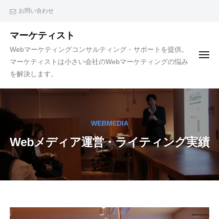
ュ
コ
ー
お問い合わせ
ン
テ
マーケティスト
ン
Webマーケティングコンサルティング・サポートを提供。
メ
ツ
マーケティストは小さい会社のWebマーケティングの悩み
ニ
ュ
へ
を解決します。
ー
ス
キ
ッ
WEBMEDIA
プ
Webメディア運営・ライティング実績
Web