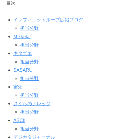
実
目次
績
インフィニットループ広報ブログ
2024
担当分野
年
Mikketa!
3
担当分野
月
キタゴエ
1
担当分野
日
SASARU
by
担当分野
マ
宙畑
ー
ケ
担当分野
テ
さくらのナレッジ
ィ
担当分野
ス
ASCII
ト
担当分野
デジカタジャーナル