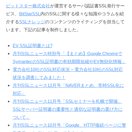
ビットスター株式会社
が運営するサーバ認証書SSL発行サー
ビス、
BitStarSSL
内のSSLに関する様々な知識やコラムを紹
介する
SSLナレッジ
のコンテンツのライティングを担当して
います。下記の記事を制作しました。
EV SSL証明書とは?
月刊SSLニュース特別号「【まとめ】Google Chromeで
SymantecのSSL証明書の有効期限短縮やEV無効化情報」
電力会社10社のSSL対応状況 – 電力会社10社のSSL対応
状況を調査してみました！
月刊SSLニュース12月号「NAVERまとめ、常時SSL化に
対応」
月刊SSLニュース11月号「SSLセミナーを札幌で開催。
SSLサーバー証明書の重要性と適切な証明書の選び方に
ついて」
月刊SSLニュース10月号「Google、HTTP接続ページに警